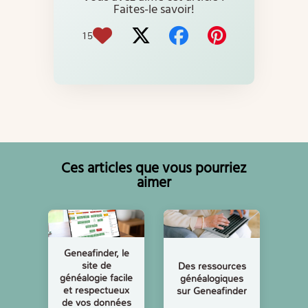
Faites-le savoir!
15
Ces articles que vous pourriez
aimer
Geneafinder, le
site de
Des ressources
généalogie facile
généalogiques
et respectueux
sur Geneafinder
de vos données