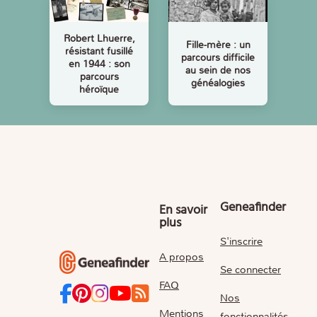
Robert Lhuerre,
Fille-mère : un
résistant fusillé
parcours difficile
en 1944 : son
au sein de nos
parcours
généalogies
héroïque
Geneafinder
En savoir
plus
S'inscrire
A propos
Se connecter
FAQ
Nos
Mentions
fonctionnalités