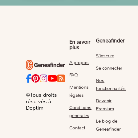
Geneafinder
En savoir
plus
S'inscrire
A propos
Se connecter
FAQ
Nos
Mentions
fonctionnalités
©Tous droits
légales
Devenir
réservés à
Conditions
Doptim
Premium
générales
Le blog de
Contact
Geneafinder