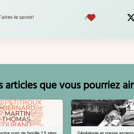
Faites-le savoir!
2
es articles que vous pourriez a
votre nom de famille ? 5 sites
Généalogie et presse ancienne 