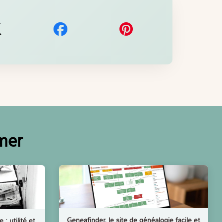
imer
Geneafinder, le site de généalogie facile et
: utilité et