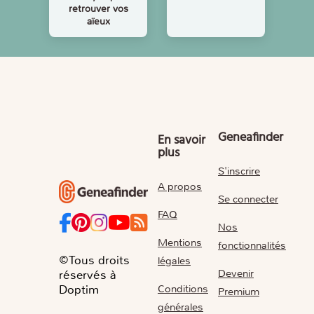
retrouver vos
aïeux
Geneafinder
En savoir
plus
S'inscrire
A propos
Se connecter
FAQ
Nos
Mentions
fonctionnalités
©Tous droits
légales
Devenir
réservés à
Conditions
Doptim
Premium
générales