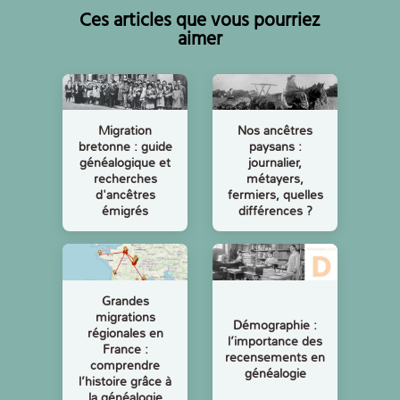
Ces articles que vous pourriez
aimer
Migration
Nos ancêtres
bretonne : guide
paysans :
généalogique et
journalier,
recherches
métayers,
d'ancêtres
fermiers, quelles
émigrés
différences ?
Grandes
migrations
Démographie :
régionales en
l’importance des
France :
recensements en
comprendre
généalogie
l’histoire grâce à
la généalogie