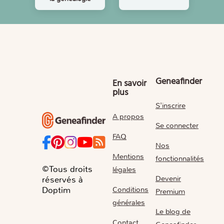
Geneafinder
En savoir
plus
S'inscrire
A propos
Se connecter
FAQ
Nos
Mentions
fonctionnalités
©Tous droits
légales
Devenir
réservés à
Conditions
Doptim
Premium
générales
Le blog de
Contact