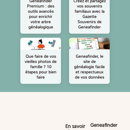
Geneafinder
Créez et partagez
Premium : des
vos souvenirs
outils avancés
familiaux avec la
pour enrichir
Gazette
votre arbre
Souvenirs de
généalogique
Geneafinder
Geneafinder, le
Que faire de vos
site de
vieilles photos de
généalogie facile
famille ? 10
et respectueux
étapes pour bien
de vos données
faire
Geneafinder
En savoir