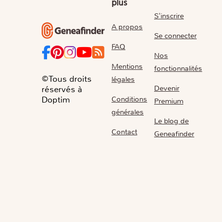
plus
S'inscrire
A propos
Se connecter
FAQ
Nos
Mentions
fonctionnalités
©Tous droits
légales
Devenir
réservés à
Conditions
Doptim
Premium
générales
Le blog de
Contact
Geneafinder