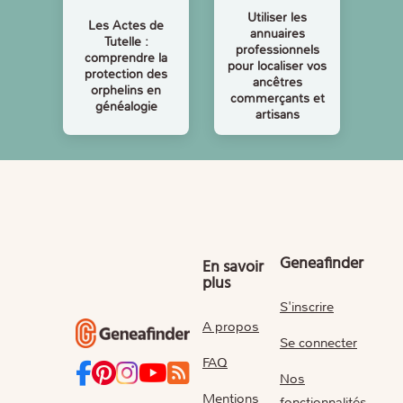
Utiliser les
Les Actes de
annuaires
Tutelle :
professionnels
comprendre la
pour localiser vos
protection des
ancêtres
orphelins en
commerçants et
généalogie
artisans
Geneafinder
En savoir
plus
S'inscrire
A propos
Se connecter
FAQ
Nos
Mentions
fonctionnalités