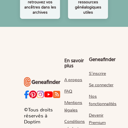
retrouvez vos
ressources
ancêtres dans les
généalogiques
archives
utiles
Geneafinder
En savoir
plus
S'inscrire
A propos
Se connecter
FAQ
Nos
Mentions
fonctionnalités
©Tous droits
légales
Devenir
réservés à
Conditions
Doptim
Premium