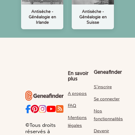
Antisèche -
Antisèche -
Généalogie en
Généalogie en
Irlande
Suisse
Geneafinder
En savoir
plus
S'inscrire
A propos
Se connecter
FAQ
Nos
Mentions
fonctionnalités
©Tous droits
légales
Devenir
réservés à