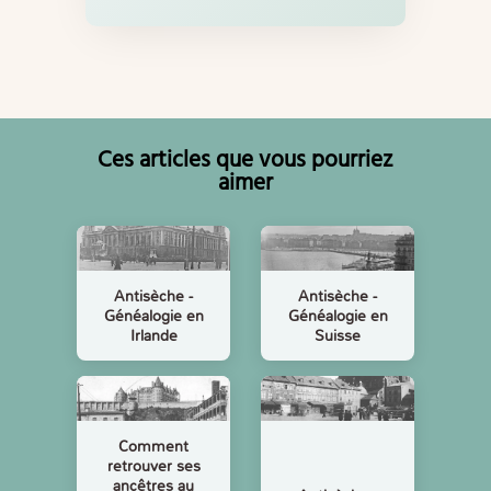
Ces articles que vous pourriez
aimer
Antisèche -
Antisèche -
Généalogie en
Généalogie en
Irlande
Suisse
Comment
retrouver ses
ancêtres au