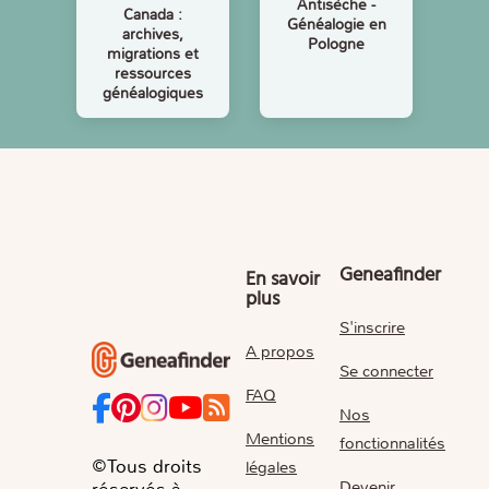
Antisèche -
Canada :
Généalogie en
archives,
Pologne
migrations et
ressources
généalogiques
Geneafinder
En savoir
plus
S'inscrire
A propos
Se connecter
FAQ
Nos
Mentions
fonctionnalités
©Tous droits
légales
Devenir