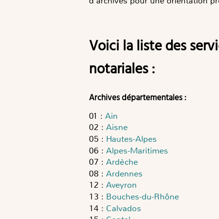
d'archives pour une orientation pr
Voici la liste des services d’archives ayant numérisé et mis en ligne les archives
notariales :
Archives départementales :
01
:
Ain
02
:
Aisne
05
:
Hautes-Alpes
06
:
Alpes-Maritimes
07
:
Ardèche
08
:
Ardennes
12
:
Aveyron
13
:
Bouches-du-Rhône
14
:
Calvados