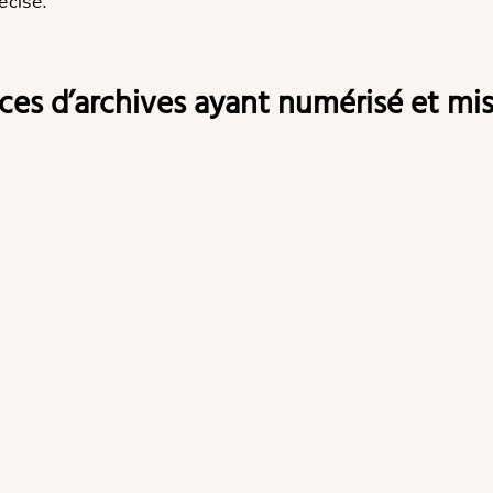
écise.