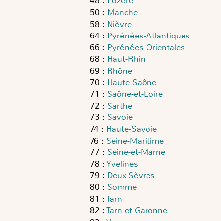
48
:
Lozère
50
:
Manche
58
:
Nièvre
64
:
Pyrénées-Atlantiques
66
:
Pyrénées-Orientales
68
:
Haut-Rhin
69
:
Rhône
70
:
Haute-Saône
71
:
Saône-et-Loire
72
:
Sarthe
73
:
Savoie
74
:
Haute-Savoie
76
:
Seine-Maritime
77
:
Seine-et-Marne
78
:
Yvelines
79
:
Deux-Sèvres
80
:
Somme
81
:
Tarn
82
:
Tarn-et-Garonne