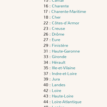
15
:
Cantal
16
:
Charente
17
:
Charente-Maritime
18
:
Cher
22
:
Côtes-d'Armor
23
:
Creuse
26
:
Drôme
27
:
Eure
29
:
Finistère
31
:
Haute-Garonne
33
:
Gironde
34
:
Hérault
35
:
Ille-et-Vilaine
37
:
Indre-et-Loire
39
:
Jura
40
:
Landes
42
:
Loire
43
:
Haute-Loire
44
:
Loire-Atlantique