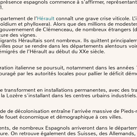
 présence espagnols commence à s'affirmer, représentan
1.
département de l’
Hérault
connaît une grave crise viticole. L
 (oïdium et phylloxera). Alors que des millions de modeste
gouvernement de Clémenceau, de nombreux étrangers (des
lture des vignes.
ants Héraultais sont nombreux. Ils quittent principalement
 villes pour se rendre dans les départements alentours voi
émigrés de l’Hérault au début du XXe siècle.
ration italienne se poursuit, notamment dans les années 
uragé par les autorités locales pour pallier le déficit d
e transforment en installations permanentes, avec des tra
 la Lozère s'installant dans les centres urbains industriels
ode de décolonisation entraîne l'arrivée massive de Pieds
e fouet économique et démographique à ces villes.
sents, de nombreux Espagnols arriveront dans le départeme
culture. On retrouve également des Suisses, des Allemands,