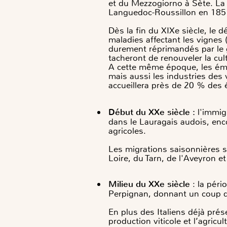
et du Mezzogiorno à Sète. La
Languedoc-Roussillon en 185
Dès la fin du XIXe siècle, le 
maladies affectant les vignes
durement réprimandés par le 
tacheront de renouveler la cu
A cette même époque, les émigr
mais aussi les industries des
accueillera près de 20 % des 
Début du XXe siècle :
l'immig
dans le Lauragais audois, enco
agricoles.
Les migrations saisonnières s
Loire, du Tarn, de l'Aveyron et
Milieu du XXe siècle
: la péri
Perpignan, donnant un coup d
En plus des Italiens déjà pré
production viticole et l’agri