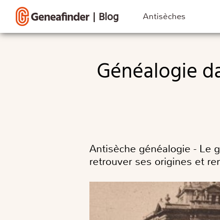
|
Blog
Antisèches
Généalogie dans l’Hérault (34) : vos ancêtres dans les
Antisèche généalogie - Le g
retrouver ses origines et 