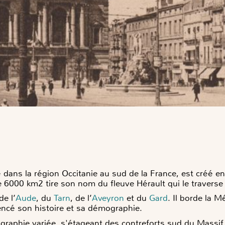
 dans la région Occitanie au sud de la France, est créé en
de 6000 km2 tire son nom du fleuve Hérault qui le travers
de l’
Aude
, du
Tarn
, de l’
Aveyron
et du
Gard
. Il borde la 
encé son histoire et sa démographie.
aphie variée, s'étageant des contreforts sud du Massif 