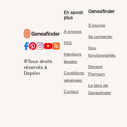
Geneafinder
En savoir
plus
S'inscrire
A propos
Se connecter
FAQ
Nos
Mentions
fonctionnalités
©Tous droits
légales
Devenir
réservés à
Conditions
Doptim
Premium
générales
Le blog de
Contact
Geneafinder