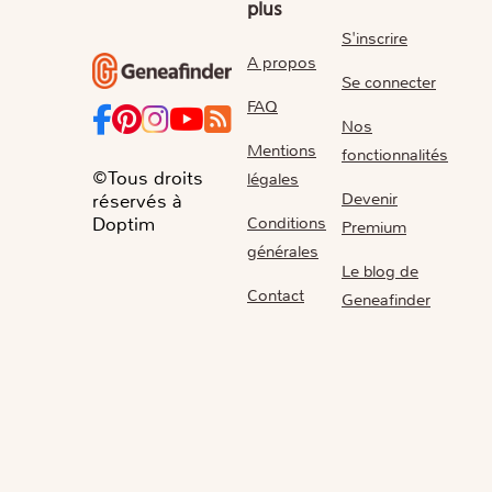
plus
S'inscrire
A propos
Se connecter
FAQ
Nos
Mentions
fonctionnalités
©Tous droits
légales
Devenir
réservés à
Conditions
Doptim
Premium
générales
Le blog de
Contact
Geneafinder