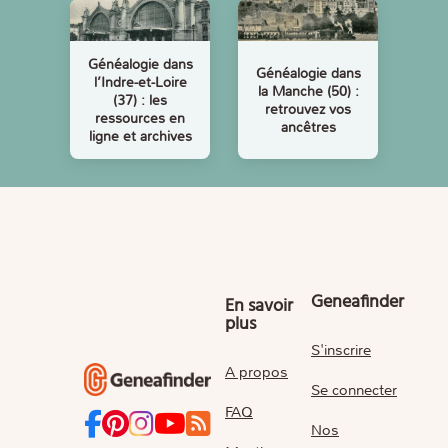
Généalogie dans
Généalogie dans
l’Indre-et-Loire
la Manche (50) :
(37) : les
retrouvez vos
ressources en
ancêtres
ligne et archives
Geneafinder
En savoir
plus
S'inscrire
A propos
Se connecter
FAQ
Nos