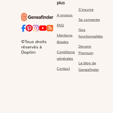
plus
S'inscrire
A propos
Se connecter
FAQ
Nos
Mentions
fonctionnalités
©Tous droits
légales
Devenir
réservés à
Conditions
Doptim
Premium
générales
Le blog de
Contact
Geneafinder